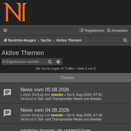
Registrieren
Anmelden
S
Neutrino-Images
Suche
Aktive Themen
u
Aktive Themen
c
Suche
Erweiterte Suche
h
Die Suche ergab 10 Treffer • Seite
1
von
1
e
Themen
News vom 05.08.2026
Letzter Beitrag von
tewsbo
«
Do 6. Aug 2026, 07:42
Verfasst in
Sat- und Transponder-News von tewsbo
News vom 04.08.2026
Letzter Beitrag von
tewsbo
«
Do 6. Aug 2026, 07:40
Verfasst in
Sat- und Transponder-News von tewsbo
neutrino-images.de unterstützen