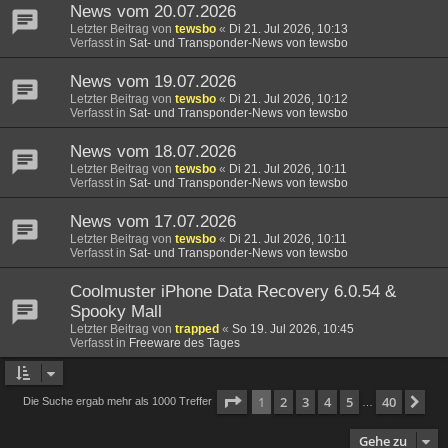
News vom 20.07.2026
Letzter Beitrag von
tewsbo
«
Di 21. Jul 2026, 10:13
Verfasst in
Sat- und Transponder-News von tewsbo
News vom 19.07.2026
Letzter Beitrag von
tewsbo
«
Di 21. Jul 2026, 10:12
Verfasst in
Sat- und Transponder-News von tewsbo
News vom 18.07.2026
Letzter Beitrag von
tewsbo
«
Di 21. Jul 2026, 10:11
Verfasst in
Sat- und Transponder-News von tewsbo
News vom 17.07.2026
Letzter Beitrag von
tewsbo
«
Di 21. Jul 2026, 10:11
Verfasst in
Sat- und Transponder-News von tewsbo
Coolmuster iPhone Data Recovery 6.0.54 &
Spooky Mall
Letzter Beitrag von
trapped
«
So 19. Jul 2026, 10:45
Verfasst in
Freeware des Tages
Seite
1
von
40
1
2
3
4
5
40
Nä
Die Suche ergab mehr als 1000 Treffer
…
Gehe zu