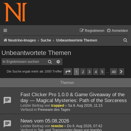
Registrieren
Anmelden
S
Neutrino-Images
Suche
Unbeantwortete Themen
u
Unbeantwortete Themen
c
Suche
Erweiterte Suche
h
Seite
1
von
40
1
2
3
4
5
40
Nä
Die Suche ergab mehr als 1000 Treffer
e
…
Themen
Fast Clicker Pro 1.0.0 & Game Giveaway of the
day — Magical Mysteries: Path of the Sorceress
Letzter Beitrag von
trapped
«
Sa 8. Aug 2026, 11:15
Verfasst in
Freeware des Tages
News vom 05.08.2026
Letzter Beitrag von
tewsbo
«
Do 6. Aug 2026, 07:42
Verfasst in
Sat- und Transponder-News von tewsbo