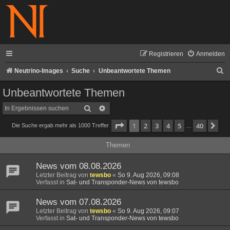
Registrieren
Anmelden
S
Neutrino-Images
Suche
Unbeantwortete Themen
u
Unbeantwortete Themen
c
Suche
Erweiterte Suche
h
Seite
1
von
40
1
2
3
4
5
40
Nä
Die Suche ergab mehr als 1000 Treffer
e
…
Themen
News vom 08.08.2026
Letzter Beitrag von
tewsbo
«
So 9. Aug 2026, 09:08
Verfasst in
Sat- und Transponder-News von tewsbo
News vom 07.08.2026
Letzter Beitrag von
tewsbo
«
So 9. Aug 2026, 09:07
Verfasst in
Sat- und Transponder-News von tewsbo