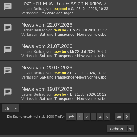
Text Edit Plus 16.5 & Asian Riddles 2
Letzter Beitrag von
trapped
«
Sa 25. Jul 2026, 10:33
Verfasst in
Freeware des Tages
News vom 22.07.2026
Letzter Beitrag von
tewsbo
«
Do 23. Jul 2026, 05:54
Verfasst in
Sat- und Transponder-News von tewsbo
News vom 21.07.2026
Letzter Beitrag von
tewsbo
«
Mi 22. Jul 2026, 20:56
Verfasst in
Sat- und Transponder-News von tewsbo
News vom 20.07.2026
Letzter Beitrag von
tewsbo
«
Di 21. Jul 2026, 10:13
Verfasst in
Sat- und Transponder-News von tewsbo
News vom 19.07.2026
Letzter Beitrag von
tewsbo
«
Di 21. Jul 2026, 10:12
Verfasst in
Sat- und Transponder-News von tewsbo
Seite
1
von
40
1
2
3
4
5
40
Nä
Die Suche ergab mehr als 1000 Treffer
…
Gehe zu