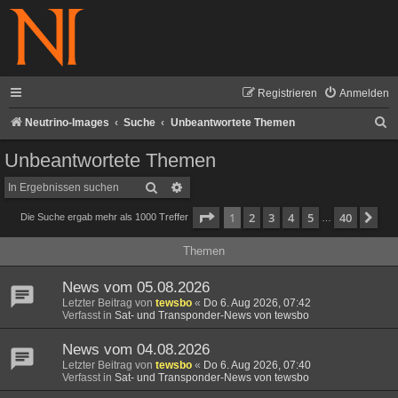
Registrieren
Anmelden
S
Neutrino-Images
Suche
Unbeantwortete Themen
u
Unbeantwortete Themen
c
Suche
Erweiterte Suche
h
Seite
1
von
40
1
2
3
4
5
40
Nä
Die Suche ergab mehr als 1000 Treffer
e
…
Themen
News vom 05.08.2026
Letzter Beitrag von
tewsbo
«
Do 6. Aug 2026, 07:42
Verfasst in
Sat- und Transponder-News von tewsbo
News vom 04.08.2026
Letzter Beitrag von
tewsbo
«
Do 6. Aug 2026, 07:40
Verfasst in
Sat- und Transponder-News von tewsbo