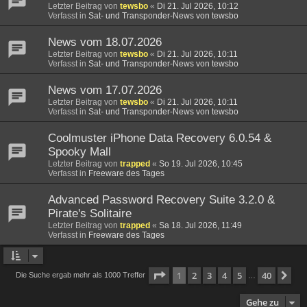
Letzter Beitrag von
tewsbo
«
Di 21. Jul 2026, 10:12
Verfasst in
Sat- und Transponder-News von tewsbo
News vom 18.07.2026
Letzter Beitrag von
tewsbo
«
Di 21. Jul 2026, 10:11
Verfasst in
Sat- und Transponder-News von tewsbo
News vom 17.07.2026
Letzter Beitrag von
tewsbo
«
Di 21. Jul 2026, 10:11
Verfasst in
Sat- und Transponder-News von tewsbo
Coolmuster iPhone Data Recovery 6.0.54 &
Spooky Mall
Letzter Beitrag von
trapped
«
So 19. Jul 2026, 10:45
Verfasst in
Freeware des Tages
Advanced Password Recovery Suite 3.2.0 &
Pirate's Solitaire
Letzter Beitrag von
trapped
«
Sa 18. Jul 2026, 11:49
Verfasst in
Freeware des Tages
Seite
1
von
40
1
2
3
4
5
40
Nä
Die Suche ergab mehr als 1000 Treffer
…
Gehe zu