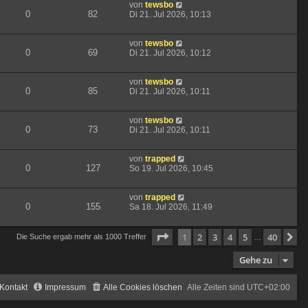
von
tewsbo
0
82
Di 21. Jul 2026, 10:13
von
tewsbo
0
69
Di 21. Jul 2026, 10:12
von
tewsbo
0
85
Di 21. Jul 2026, 10:11
von
tewsbo
0
73
Di 21. Jul 2026, 10:11
von
trapped
0
127
So 19. Jul 2026, 10:45
von
trapped
0
155
Sa 18. Jul 2026, 11:49
Seite
1
von
40
1
2
3
4
5
40
N
Die Suche ergab mehr als 1000 Treffer
…
Gehe zu
Kontakt
Impressum
Alle Cookies löschen
Alle Zeiten sind
UTC+02:00