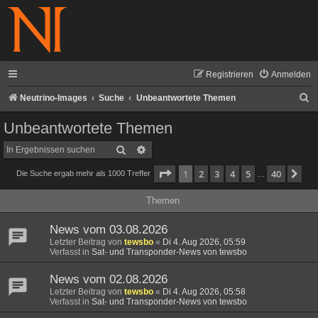
Registrieren
Anmelden
S
Neutrino-Images
Suche
Unbeantwortete Themen
u
Unbeantwortete Themen
c
Suche
Erweiterte Suche
h
Seite
1
von
40
1
2
3
4
5
40
Nä
Die Suche ergab mehr als 1000 Treffer
e
…
Themen
News vom 03.08.2026
Letzter Beitrag von
tewsbo
«
Di 4. Aug 2026, 05:59
Verfasst in
Sat- und Transponder-News von tewsbo
News vom 02.08.2026
Letzter Beitrag von
tewsbo
«
Di 4. Aug 2026, 05:58
Verfasst in
Sat- und Transponder-News von tewsbo