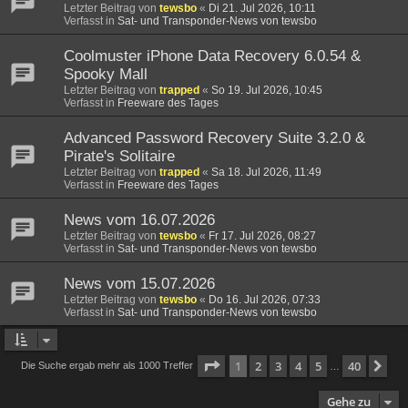
Letzter Beitrag von
tewsbo
«
Di 21. Jul 2026, 10:11
Verfasst in
Sat- und Transponder-News von tewsbo
Coolmuster iPhone Data Recovery 6.0.54 &
Spooky Mall
Letzter Beitrag von
trapped
«
So 19. Jul 2026, 10:45
Verfasst in
Freeware des Tages
Advanced Password Recovery Suite 3.2.0 &
Pirate's Solitaire
Letzter Beitrag von
trapped
«
Sa 18. Jul 2026, 11:49
Verfasst in
Freeware des Tages
News vom 16.07.2026
Letzter Beitrag von
tewsbo
«
Fr 17. Jul 2026, 08:27
Verfasst in
Sat- und Transponder-News von tewsbo
News vom 15.07.2026
Letzter Beitrag von
tewsbo
«
Do 16. Jul 2026, 07:33
Verfasst in
Sat- und Transponder-News von tewsbo
Seite
1
von
40
1
2
3
4
5
40
Nä
Die Suche ergab mehr als 1000 Treffer
…
Gehe zu