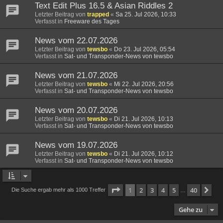
Text Edit Plus 16.5 & Asian Riddles 2
Letzter Beitrag von
trapped
«
Sa 25. Jul 2026, 10:33
Verfasst in
Freeware des Tages
News vom 22.07.2026
Letzter Beitrag von
tewsbo
«
Do 23. Jul 2026, 05:54
Verfasst in
Sat- und Transponder-News von tewsbo
News vom 21.07.2026
Letzter Beitrag von
tewsbo
«
Mi 22. Jul 2026, 20:56
Verfasst in
Sat- und Transponder-News von tewsbo
News vom 20.07.2026
Letzter Beitrag von
tewsbo
«
Di 21. Jul 2026, 10:13
Verfasst in
Sat- und Transponder-News von tewsbo
News vom 19.07.2026
Letzter Beitrag von
tewsbo
«
Di 21. Jul 2026, 10:12
Verfasst in
Sat- und Transponder-News von tewsbo
Seite
1
von
40
1
2
3
4
5
40
Nä
Die Suche ergab mehr als 1000 Treffer
…
Gehe zu