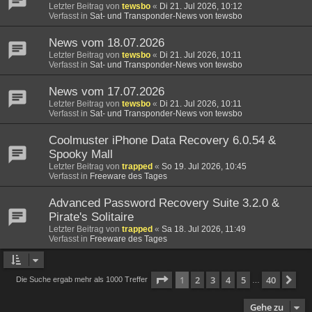
Letzter Beitrag von
tewsbo
«
Di 21. Jul 2026, 10:12
Verfasst in
Sat- und Transponder-News von tewsbo
News vom 18.07.2026
Letzter Beitrag von
tewsbo
«
Di 21. Jul 2026, 10:11
Verfasst in
Sat- und Transponder-News von tewsbo
News vom 17.07.2026
Letzter Beitrag von
tewsbo
«
Di 21. Jul 2026, 10:11
Verfasst in
Sat- und Transponder-News von tewsbo
Coolmuster iPhone Data Recovery 6.0.54 &
Spooky Mall
Letzter Beitrag von
trapped
«
So 19. Jul 2026, 10:45
Verfasst in
Freeware des Tages
Advanced Password Recovery Suite 3.2.0 &
Pirate's Solitaire
Letzter Beitrag von
trapped
«
Sa 18. Jul 2026, 11:49
Verfasst in
Freeware des Tages
Seite
1
von
40
1
2
3
4
5
40
Nä
Die Suche ergab mehr als 1000 Treffer
…
Gehe zu