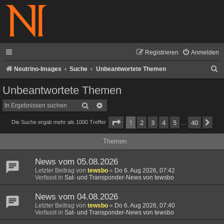
Registrieren
Anmelden
S
Neutrino-Images
Suche
Unbeantwortete Themen
u
Unbeantwortete Themen
c
Suche
Erweiterte Suche
h
Seite
1
von
40
1
2
3
4
5
40
Nä
Die Suche ergab mehr als 1000 Treffer
e
…
Themen
News vom 05.08.2026
Letzter Beitrag von
tewsbo
«
Do 6. Aug 2026, 07:42
Verfasst in
Sat- und Transponder-News von tewsbo
News vom 04.08.2026
Letzter Beitrag von
tewsbo
«
Do 6. Aug 2026, 07:40
Verfasst in
Sat- und Transponder-News von tewsbo