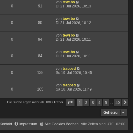
von
tewsbo
0
91
Di 21. Jul 2026, 10:13
von
tewsbo
0
80
Di 21. Jul 2026, 10:12
von
tewsbo
0
94
Di 21. Jul 2026, 10:11
von
tewsbo
0
84
Di 21. Jul 2026, 10:11
von
trapped
0
138
So 19. Jul 2026, 10:45
von
trapped
0
165
Sa 18. Jul 2026, 11:49
Seite
1
von
40
1
2
3
4
5
40
N
Die Suche ergab mehr als 1000 Treffer
…
Gehe zu
Kontakt
Impressum
Alle Cookies löschen
Alle Zeiten sind
UTC+02:00