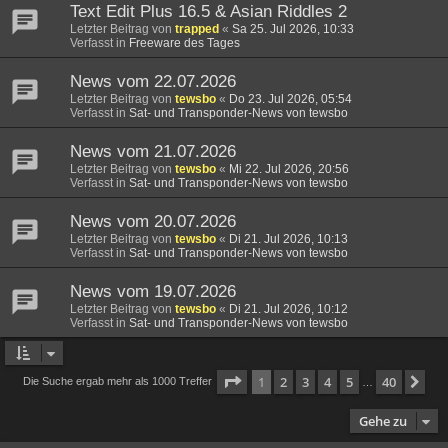
Text Edit Plus 16.5 & Asian Riddles 2
Letzter Beitrag von
trapped
«
Sa 25. Jul 2026, 10:33
Verfasst in
Freeware des Tages
News vom 22.07.2026
Letzter Beitrag von
tewsbo
«
Do 23. Jul 2026, 05:54
Verfasst in
Sat- und Transponder-News von tewsbo
News vom 21.07.2026
Letzter Beitrag von
tewsbo
«
Mi 22. Jul 2026, 20:56
Verfasst in
Sat- und Transponder-News von tewsbo
News vom 20.07.2026
Letzter Beitrag von
tewsbo
«
Di 21. Jul 2026, 10:13
Verfasst in
Sat- und Transponder-News von tewsbo
News vom 19.07.2026
Letzter Beitrag von
tewsbo
«
Di 21. Jul 2026, 10:12
Verfasst in
Sat- und Transponder-News von tewsbo
Seite
1
von
40
1
2
3
4
5
40
Nä
Die Suche ergab mehr als 1000 Treffer
…
Gehe zu