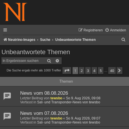
Registrieren
Anmelden
S
Neutrino-Images
Suche
Unbeantwortete Themen
u
Unbeantwortete Themen
c
Suche
Erweiterte Suche
h
Seite
1
von
40
1
2
3
4
5
40
Nä
Die Suche ergab mehr als 1000 Treffer
e
…
Themen
News vom 08.08.2026
Letzter Beitrag von
tewsbo
«
So 9. Aug 2026, 09:08
Verfasst in
Sat- und Transponder-News von tewsbo
News vom 07.08.2026
Letzter Beitrag von
tewsbo
«
So 9. Aug 2026, 09:07
Verfasst in
Sat- und Transponder-News von tewsbo