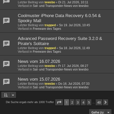
Letzter Beitrag von
tewsbo
«
Di 21. Jul 2026, 10:11
Verfasst in
Sat- und Transponder-News von tewsbo
Coolmuster iPhone Data Recovery 6.0.54 &
Spooky Mall
Letzter Beitrag von
trapped
«
So 19. Jul 2026, 10:45
Verfasst in
Freeware des Tages
Advanced Password Recovery Suite 3.2.0 &
Pirate's Solitaire
Letzter Beitrag von
trapped
«
Sa 18. Jul 2026, 11:49
Verfasst in
Freeware des Tages
News vom 16.07.2026
Letzter Beitrag von
tewsbo
«
Fr 17. Jul 2026, 08:27
Verfasst in
Sat- und Transponder-News von tewsbo
News vom 15.07.2026
Letzter Beitrag von
tewsbo
«
Do 16. Jul 2026, 07:33
Verfasst in
Sat- und Transponder-News von tewsbo
Seite
1
von
40
1
2
3
4
5
40
Nä
Die Suche ergab mehr als 1000 Treffer
…
Gehe zu