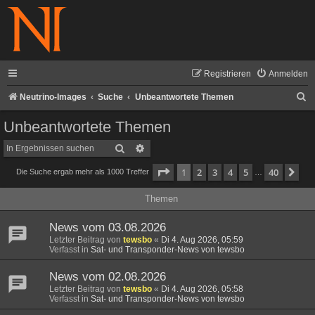
Registrieren
Anmelden
S
Neutrino-Images
Suche
Unbeantwortete Themen
u
Unbeantwortete Themen
c
Suche
Erweiterte Suche
h
Seite
1
von
40
1
2
3
4
5
40
Nä
Die Suche ergab mehr als 1000 Treffer
e
…
Themen
News vom 03.08.2026
Letzter Beitrag von
tewsbo
«
Di 4. Aug 2026, 05:59
Verfasst in
Sat- und Transponder-News von tewsbo
News vom 02.08.2026
Letzter Beitrag von
tewsbo
«
Di 4. Aug 2026, 05:58
Verfasst in
Sat- und Transponder-News von tewsbo