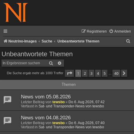
Registrieren
Anmelden
S
Neutrino-Images
Suche
Unbeantwortete Themen
u
Unbeantwortete Themen
c
Suche
Erweiterte Suche
h
Seite
1
von
40
1
2
3
4
5
40
Nä
Die Suche ergab mehr als 1000 Treffer
e
…
Themen
News vom 05.08.2026
Letzter Beitrag von
tewsbo
«
Do 6. Aug 2026, 07:42
Verfasst in
Sat- und Transponder-News von tewsbo
News vom 04.08.2026
Letzter Beitrag von
tewsbo
«
Do 6. Aug 2026, 07:40
Verfasst in
Sat- und Transponder-News von tewsbo