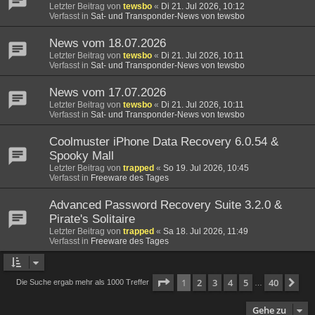
Letzter Beitrag von
tewsbo
«
Di 21. Jul 2026, 10:12
Verfasst in
Sat- und Transponder-News von tewsbo
News vom 18.07.2026
Letzter Beitrag von
tewsbo
«
Di 21. Jul 2026, 10:11
Verfasst in
Sat- und Transponder-News von tewsbo
News vom 17.07.2026
Letzter Beitrag von
tewsbo
«
Di 21. Jul 2026, 10:11
Verfasst in
Sat- und Transponder-News von tewsbo
Coolmuster iPhone Data Recovery 6.0.54 &
Spooky Mall
Letzter Beitrag von
trapped
«
So 19. Jul 2026, 10:45
Verfasst in
Freeware des Tages
Advanced Password Recovery Suite 3.2.0 &
Pirate's Solitaire
Letzter Beitrag von
trapped
«
Sa 18. Jul 2026, 11:49
Verfasst in
Freeware des Tages
Seite
1
von
40
1
2
3
4
5
40
Nä
Die Suche ergab mehr als 1000 Treffer
…
Gehe zu