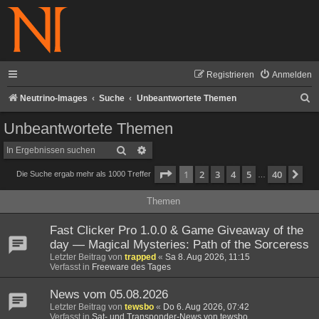
Registrieren
Anmelden
S
Neutrino-Images
Suche
Unbeantwortete Themen
u
Unbeantwortete Themen
c
Suche
Erweiterte Suche
h
Seite
1
von
40
1
2
3
4
5
40
Nä
Die Suche ergab mehr als 1000 Treffer
e
…
Themen
Fast Clicker Pro 1.0.0 & Game Giveaway of the
day — Magical Mysteries: Path of the Sorceress
Letzter Beitrag von
trapped
«
Sa 8. Aug 2026, 11:15
Verfasst in
Freeware des Tages
News vom 05.08.2026
Letzter Beitrag von
tewsbo
«
Do 6. Aug 2026, 07:42
Verfasst in
Sat- und Transponder-News von tewsbo