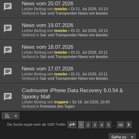
News vom 20.07.2026
Letzter Beitrag von
tewsbo
«
Di 21. Jul 2026, 10:13
Verfasst in
Sat- und Transponder-News von tewsbo
News vom 19.07.2026
Letzter Beitrag von
tewsbo
«
Di 21. Jul 2026, 10:12
Verfasst in
Sat- und Transponder-News von tewsbo
News vom 18.07.2026
Letzter Beitrag von
tewsbo
«
Di 21. Jul 2026, 10:11
Verfasst in
Sat- und Transponder-News von tewsbo
News vom 17.07.2026
Letzter Beitrag von
tewsbo
«
Di 21. Jul 2026, 10:11
Verfasst in
Sat- und Transponder-News von tewsbo
Coolmuster iPhone Data Recovery 6.0.54 &
Spooky Mall
Letzter Beitrag von
trapped
«
So 19. Jul 2026, 10:45
Verfasst in
Freeware des Tages
Seite
1
von
40
1
2
3
4
5
40
Nä
Die Suche ergab mehr als 1000 Treffer
…
Gehe zu