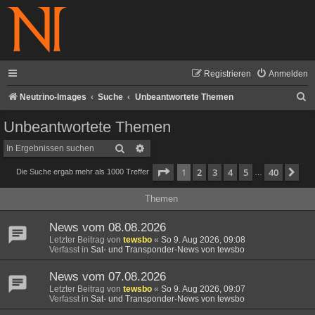
Registrieren
Anmelden
S
Neutrino-Images
Suche
Unbeantwortete Themen
u
Unbeantwortete Themen
c
Suche
Erweiterte Suche
h
Seite
1
von
40
1
2
3
4
5
40
Nä
Die Suche ergab mehr als 1000 Treffer
e
…
Themen
News vom 08.08.2026
Letzter Beitrag von
tewsbo
«
So 9. Aug 2026, 09:08
Verfasst in
Sat- und Transponder-News von tewsbo
News vom 07.08.2026
Letzter Beitrag von
tewsbo
«
So 9. Aug 2026, 09:07
Verfasst in
Sat- und Transponder-News von tewsbo