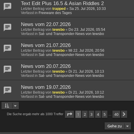
Text Edit Plus 16.5 & Asian Riddles 2
Letzter Beitrag von
trapped
«
Sa 25. Jul 2026, 10:33
Verfasst in
Freeware des Tages
News vom 22.07.2026
Letzter Beitrag von
tewsbo
«
Do 23. Jul 2026, 05:54
Verfasst in
Sat- und Transponder-News von tewsbo
News vom 21.07.2026
Letzter Beitrag von
tewsbo
«
Mi 22. Jul 2026, 20:56
Verfasst in
Sat- und Transponder-News von tewsbo
News vom 20.07.2026
Letzter Beitrag von
tewsbo
«
Di 21. Jul 2026, 10:13
Verfasst in
Sat- und Transponder-News von tewsbo
News vom 19.07.2026
Letzter Beitrag von
tewsbo
«
Di 21. Jul 2026, 10:12
Verfasst in
Sat- und Transponder-News von tewsbo
Seite
1
von
40
1
2
3
4
5
40
Nä
Die Suche ergab mehr als 1000 Treffer
…
Gehe zu