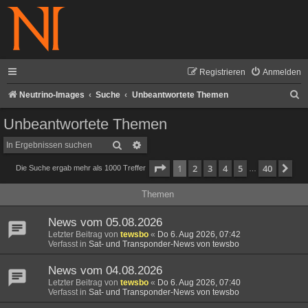
Registrieren
Anmelden
S
Neutrino-Images
Suche
Unbeantwortete Themen
u
Unbeantwortete Themen
c
Suche
Erweiterte Suche
h
Seite
1
von
40
1
2
3
4
5
40
Nä
Die Suche ergab mehr als 1000 Treffer
e
…
Themen
News vom 05.08.2026
Letzter Beitrag von
tewsbo
«
Do 6. Aug 2026, 07:42
Verfasst in
Sat- und Transponder-News von tewsbo
News vom 04.08.2026
Letzter Beitrag von
tewsbo
«
Do 6. Aug 2026, 07:40
Verfasst in
Sat- und Transponder-News von tewsbo