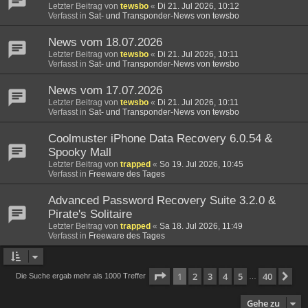
Letzter Beitrag von
tewsbo
«
Di 21. Jul 2026, 10:12
Verfasst in
Sat- und Transponder-News von tewsbo
News vom 18.07.2026
Letzter Beitrag von
tewsbo
«
Di 21. Jul 2026, 10:11
Verfasst in
Sat- und Transponder-News von tewsbo
News vom 17.07.2026
Letzter Beitrag von
tewsbo
«
Di 21. Jul 2026, 10:11
Verfasst in
Sat- und Transponder-News von tewsbo
Coolmuster iPhone Data Recovery 6.0.54 &
Spooky Mall
Letzter Beitrag von
trapped
«
So 19. Jul 2026, 10:45
Verfasst in
Freeware des Tages
Advanced Password Recovery Suite 3.2.0 &
Pirate's Solitaire
Letzter Beitrag von
trapped
«
Sa 18. Jul 2026, 11:49
Verfasst in
Freeware des Tages
Seite
1
von
40
1
2
3
4
5
40
Nä
Die Suche ergab mehr als 1000 Treffer
…
Gehe zu