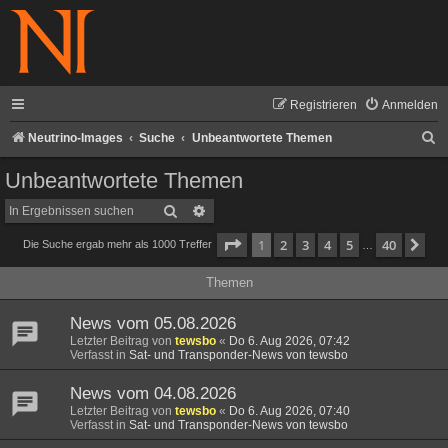
Registrieren
Anmelden
S
Neutrino-Images
Suche
Unbeantwortete Themen
u
Unbeantwortete Themen
c
Suche
Erweiterte Suche
h
Seite
1
von
40
1
2
3
4
5
40
Nä
Die Suche ergab mehr als 1000 Treffer
e
…
Themen
News vom 05.08.2026
Letzter Beitrag von
tewsbo
«
Do 6. Aug 2026, 07:42
Verfasst in
Sat- und Transponder-News von tewsbo
News vom 04.08.2026
Letzter Beitrag von
tewsbo
«
Do 6. Aug 2026, 07:40
Verfasst in
Sat- und Transponder-News von tewsbo