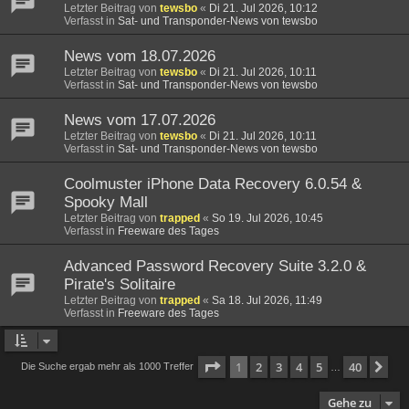
Letzter Beitrag von
tewsbo
«
Di 21. Jul 2026, 10:12
Verfasst in
Sat- und Transponder-News von tewsbo
News vom 18.07.2026
Letzter Beitrag von
tewsbo
«
Di 21. Jul 2026, 10:11
Verfasst in
Sat- und Transponder-News von tewsbo
News vom 17.07.2026
Letzter Beitrag von
tewsbo
«
Di 21. Jul 2026, 10:11
Verfasst in
Sat- und Transponder-News von tewsbo
Coolmuster iPhone Data Recovery 6.0.54 &
Spooky Mall
Letzter Beitrag von
trapped
«
So 19. Jul 2026, 10:45
Verfasst in
Freeware des Tages
Advanced Password Recovery Suite 3.2.0 &
Pirate's Solitaire
Letzter Beitrag von
trapped
«
Sa 18. Jul 2026, 11:49
Verfasst in
Freeware des Tages
Seite
1
von
40
1
2
3
4
5
40
Nä
Die Suche ergab mehr als 1000 Treffer
…
Gehe zu