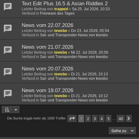
Text Edit Plus 16.5 & Asian Riddles 2
Letzter Beitrag von
trapped
«
Sa 25. Jul 2026, 10:33
Verfasst in
Freeware des Tages
News vom 22.07.2026
Letzter Beitrag von
tewsbo
«
Do 23. Jul 2026, 05:54
Verfasst in
Sat- und Transponder-News von tewsbo
News vom 21.07.2026
Letzter Beitrag von
tewsbo
«
Mi 22. Jul 2026, 20:56
Verfasst in
Sat- und Transponder-News von tewsbo
News vom 20.07.2026
Letzter Beitrag von
tewsbo
«
Di 21. Jul 2026, 10:13
Verfasst in
Sat- und Transponder-News von tewsbo
News vom 19.07.2026
Letzter Beitrag von
tewsbo
«
Di 21. Jul 2026, 10:12
Verfasst in
Sat- und Transponder-News von tewsbo
Seite
1
von
40
1
2
3
4
5
40
Nä
Die Suche ergab mehr als 1000 Treffer
…
Gehe zu