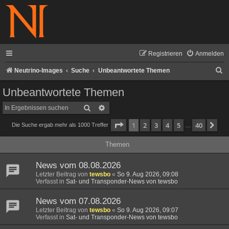
Registrieren
Anmelden
S
Neutrino-Images
Suche
Unbeantwortete Themen
u
Unbeantwortete Themen
c
Suche
Erweiterte Suche
h
Seite
1
von
40
1
2
3
4
5
40
Nä
Die Suche ergab mehr als 1000 Treffer
e
…
Themen
News vom 08.08.2026
Letzter Beitrag von
tewsbo
«
So 9. Aug 2026, 09:08
Verfasst in
Sat- und Transponder-News von tewsbo
News vom 07.08.2026
Letzter Beitrag von
tewsbo
«
So 9. Aug 2026, 09:07
Verfasst in
Sat- und Transponder-News von tewsbo