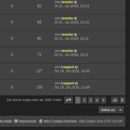
von
tewsbo
0
82
Di 21. Jul 2026, 10:13
von
tewsbo
0
69
Di 21. Jul 2026, 10:12
von
tewsbo
0
85
Di 21. Jul 2026, 10:11
von
tewsbo
0
73
Di 21. Jul 2026, 10:11
von
trapped
0
127
So 19. Jul 2026, 10:45
von
trapped
0
155
Sa 18. Jul 2026, 11:49
Seite
1
von
40
1
2
3
4
5
40
N
Die Suche ergab mehr als 1000 Treffer
…
Gehe zu
Kontakt
Impressum
Alle Cookies löschen
Alle Zeiten sind
UTC+02:00