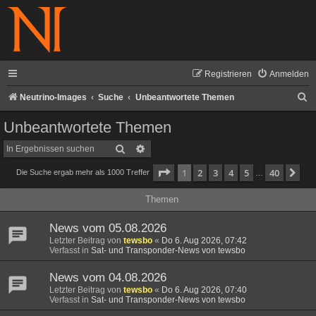
Registrieren
Anmelden
S
Neutrino-Images
Suche
Unbeantwortete Themen
u
Unbeantwortete Themen
c
Suche
Erweiterte Suche
h
Seite
1
von
40
1
2
3
4
5
40
Nä
Die Suche ergab mehr als 1000 Treffer
e
…
Themen
News vom 05.08.2026
Letzter Beitrag von
tewsbo
«
Do 6. Aug 2026, 07:42
Verfasst in
Sat- und Transponder-News von tewsbo
News vom 04.08.2026
Letzter Beitrag von
tewsbo
«
Do 6. Aug 2026, 07:40
Verfasst in
Sat- und Transponder-News von tewsbo