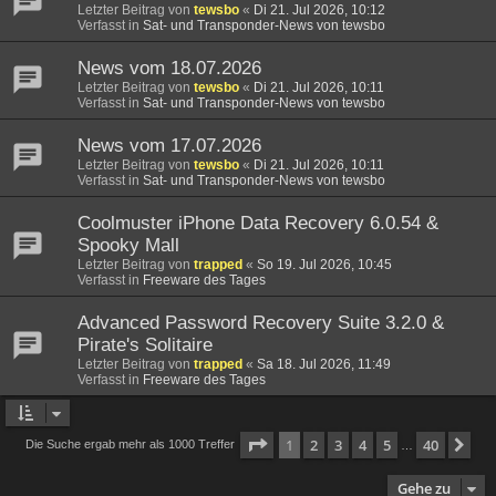
Letzter Beitrag von
tewsbo
«
Di 21. Jul 2026, 10:12
Verfasst in
Sat- und Transponder-News von tewsbo
News vom 18.07.2026
Letzter Beitrag von
tewsbo
«
Di 21. Jul 2026, 10:11
Verfasst in
Sat- und Transponder-News von tewsbo
News vom 17.07.2026
Letzter Beitrag von
tewsbo
«
Di 21. Jul 2026, 10:11
Verfasst in
Sat- und Transponder-News von tewsbo
Coolmuster iPhone Data Recovery 6.0.54 &
Spooky Mall
Letzter Beitrag von
trapped
«
So 19. Jul 2026, 10:45
Verfasst in
Freeware des Tages
Advanced Password Recovery Suite 3.2.0 &
Pirate's Solitaire
Letzter Beitrag von
trapped
«
Sa 18. Jul 2026, 11:49
Verfasst in
Freeware des Tages
Seite
1
von
40
1
2
3
4
5
40
Nä
Die Suche ergab mehr als 1000 Treffer
…
Gehe zu