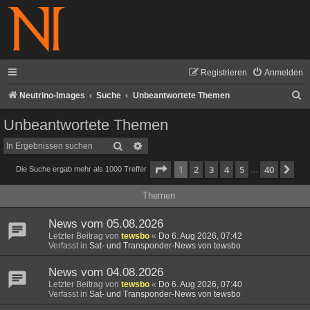
Registrieren
Anmelden
S
Neutrino-Images
Suche
Unbeantwortete Themen
u
Unbeantwortete Themen
c
Suche
Erweiterte Suche
h
Seite
1
von
40
1
2
3
4
5
40
Nä
Die Suche ergab mehr als 1000 Treffer
e
…
Themen
News vom 05.08.2026
Letzter Beitrag von
tewsbo
«
Do 6. Aug 2026, 07:42
Verfasst in
Sat- und Transponder-News von tewsbo
News vom 04.08.2026
Letzter Beitrag von
tewsbo
«
Do 6. Aug 2026, 07:40
Verfasst in
Sat- und Transponder-News von tewsbo