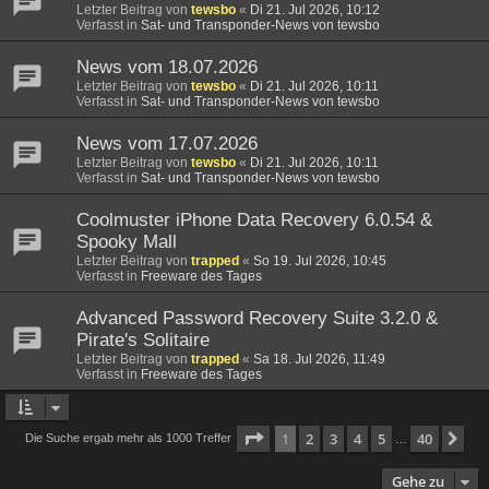
Letzter Beitrag von
tewsbo
«
Di 21. Jul 2026, 10:12
Verfasst in
Sat- und Transponder-News von tewsbo
News vom 18.07.2026
Letzter Beitrag von
tewsbo
«
Di 21. Jul 2026, 10:11
Verfasst in
Sat- und Transponder-News von tewsbo
News vom 17.07.2026
Letzter Beitrag von
tewsbo
«
Di 21. Jul 2026, 10:11
Verfasst in
Sat- und Transponder-News von tewsbo
Coolmuster iPhone Data Recovery 6.0.54 &
Spooky Mall
Letzter Beitrag von
trapped
«
So 19. Jul 2026, 10:45
Verfasst in
Freeware des Tages
Advanced Password Recovery Suite 3.2.0 &
Pirate's Solitaire
Letzter Beitrag von
trapped
«
Sa 18. Jul 2026, 11:49
Verfasst in
Freeware des Tages
Seite
1
von
40
1
2
3
4
5
40
Nä
Die Suche ergab mehr als 1000 Treffer
…
Gehe zu