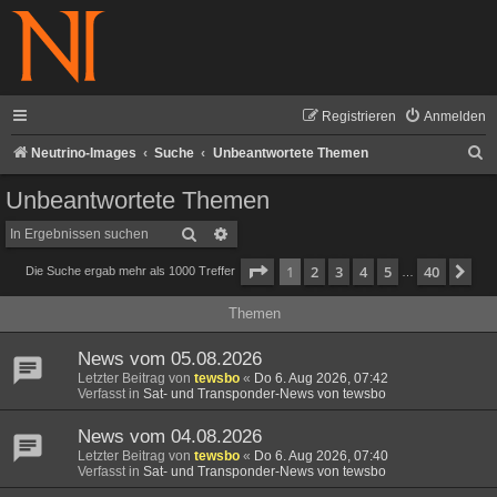
Registrieren
Anmelden
S
Neutrino-Images
Suche
Unbeantwortete Themen
u
Unbeantwortete Themen
c
Suche
Erweiterte Suche
h
Seite
1
von
40
1
2
3
4
5
40
Nä
Die Suche ergab mehr als 1000 Treffer
e
…
Themen
News vom 05.08.2026
Letzter Beitrag von
tewsbo
«
Do 6. Aug 2026, 07:42
Verfasst in
Sat- und Transponder-News von tewsbo
News vom 04.08.2026
Letzter Beitrag von
tewsbo
«
Do 6. Aug 2026, 07:40
Verfasst in
Sat- und Transponder-News von tewsbo