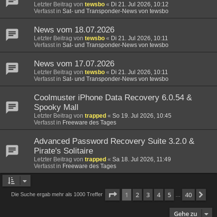
Letzter Beitrag von
tewsbo
«
Di 21. Jul 2026, 10:12
Verfasst in
Sat- und Transponder-News von tewsbo
News vom 18.07.2026
Letzter Beitrag von
tewsbo
«
Di 21. Jul 2026, 10:11
Verfasst in
Sat- und Transponder-News von tewsbo
News vom 17.07.2026
Letzter Beitrag von
tewsbo
«
Di 21. Jul 2026, 10:11
Verfasst in
Sat- und Transponder-News von tewsbo
Coolmuster iPhone Data Recovery 6.0.54 &
Spooky Mall
Letzter Beitrag von
trapped
«
So 19. Jul 2026, 10:45
Verfasst in
Freeware des Tages
Advanced Password Recovery Suite 3.2.0 &
Pirate's Solitaire
Letzter Beitrag von
trapped
«
Sa 18. Jul 2026, 11:49
Verfasst in
Freeware des Tages
Seite
1
von
40
1
2
3
4
5
40
Nä
Die Suche ergab mehr als 1000 Treffer
…
Gehe zu