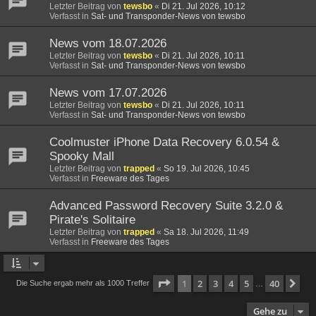
Letzter Beitrag von
tewsbo
«
Di 21. Jul 2026, 10:12
Verfasst in
Sat- und Transponder-News von tewsbo
News vom 18.07.2026
Letzter Beitrag von
tewsbo
«
Di 21. Jul 2026, 10:11
Verfasst in
Sat- und Transponder-News von tewsbo
News vom 17.07.2026
Letzter Beitrag von
tewsbo
«
Di 21. Jul 2026, 10:11
Verfasst in
Sat- und Transponder-News von tewsbo
Coolmuster iPhone Data Recovery 6.0.54 &
Spooky Mall
Letzter Beitrag von
trapped
«
So 19. Jul 2026, 10:45
Verfasst in
Freeware des Tages
Advanced Password Recovery Suite 3.2.0 &
Pirate's Solitaire
Letzter Beitrag von
trapped
«
Sa 18. Jul 2026, 11:49
Verfasst in
Freeware des Tages
Seite
1
von
40
1
2
3
4
5
40
Nä
Die Suche ergab mehr als 1000 Treffer
…
Gehe zu