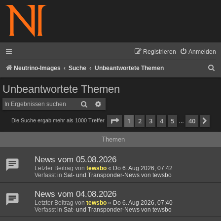
Registrieren
Anmelden
S
Neutrino-Images
Suche
Unbeantwortete Themen
u
Unbeantwortete Themen
c
Suche
Erweiterte Suche
h
Seite
1
von
40
1
2
3
4
5
40
Nä
Die Suche ergab mehr als 1000 Treffer
e
…
Themen
News vom 05.08.2026
Letzter Beitrag von
tewsbo
«
Do 6. Aug 2026, 07:42
Verfasst in
Sat- und Transponder-News von tewsbo
News vom 04.08.2026
Letzter Beitrag von
tewsbo
«
Do 6. Aug 2026, 07:40
Verfasst in
Sat- und Transponder-News von tewsbo