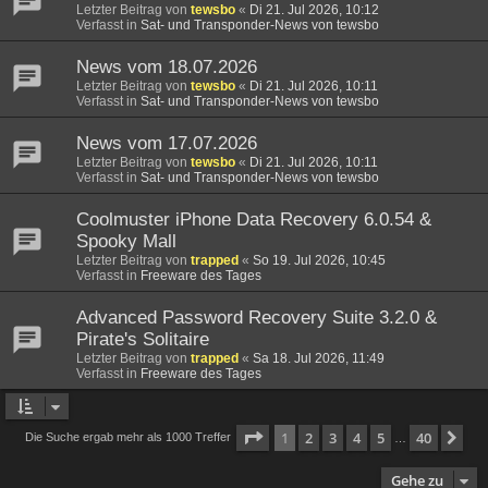
Letzter Beitrag von
tewsbo
«
Di 21. Jul 2026, 10:12
Verfasst in
Sat- und Transponder-News von tewsbo
News vom 18.07.2026
Letzter Beitrag von
tewsbo
«
Di 21. Jul 2026, 10:11
Verfasst in
Sat- und Transponder-News von tewsbo
News vom 17.07.2026
Letzter Beitrag von
tewsbo
«
Di 21. Jul 2026, 10:11
Verfasst in
Sat- und Transponder-News von tewsbo
Coolmuster iPhone Data Recovery 6.0.54 &
Spooky Mall
Letzter Beitrag von
trapped
«
So 19. Jul 2026, 10:45
Verfasst in
Freeware des Tages
Advanced Password Recovery Suite 3.2.0 &
Pirate's Solitaire
Letzter Beitrag von
trapped
«
Sa 18. Jul 2026, 11:49
Verfasst in
Freeware des Tages
Seite
1
von
40
1
2
3
4
5
40
Nä
Die Suche ergab mehr als 1000 Treffer
…
Gehe zu