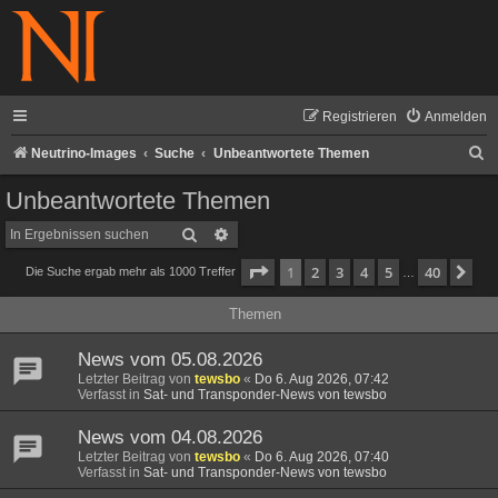
Registrieren
Anmelden
S
Neutrino-Images
Suche
Unbeantwortete Themen
u
Unbeantwortete Themen
c
Suche
Erweiterte Suche
h
Seite
1
von
40
1
2
3
4
5
40
Nä
Die Suche ergab mehr als 1000 Treffer
e
…
Themen
News vom 05.08.2026
Letzter Beitrag von
tewsbo
«
Do 6. Aug 2026, 07:42
Verfasst in
Sat- und Transponder-News von tewsbo
News vom 04.08.2026
Letzter Beitrag von
tewsbo
«
Do 6. Aug 2026, 07:40
Verfasst in
Sat- und Transponder-News von tewsbo