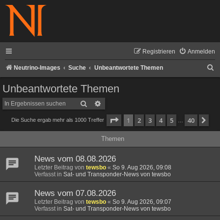
Registrieren
Anmelden
S
Neutrino-Images
Suche
Unbeantwortete Themen
u
Unbeantwortete Themen
c
Suche
Erweiterte Suche
h
Seite
1
von
40
1
2
3
4
5
40
Nä
Die Suche ergab mehr als 1000 Treffer
e
…
Themen
News vom 08.08.2026
Letzter Beitrag von
tewsbo
«
So 9. Aug 2026, 09:08
Verfasst in
Sat- und Transponder-News von tewsbo
News vom 07.08.2026
Letzter Beitrag von
tewsbo
«
So 9. Aug 2026, 09:07
Verfasst in
Sat- und Transponder-News von tewsbo