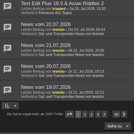
Text Edit Plus 16.5 & Asian Riddles 2
Letzter Beitrag von
trapped
«
Sa 25. Jul 2026, 10:33
Verfasst in
Freeware des Tages
News vom 22.07.2026
Letzter Beitrag von
tewsbo
«
Do 23. Jul 2026, 05:54
Verfasst in
Sat- und Transponder-News von tewsbo
News vom 21.07.2026
Letzter Beitrag von
tewsbo
«
Mi 22. Jul 2026, 20:56
Verfasst in
Sat- und Transponder-News von tewsbo
News vom 20.07.2026
Letzter Beitrag von
tewsbo
«
Di 21. Jul 2026, 10:13
Verfasst in
Sat- und Transponder-News von tewsbo
News vom 19.07.2026
Letzter Beitrag von
tewsbo
«
Di 21. Jul 2026, 10:12
Verfasst in
Sat- und Transponder-News von tewsbo
Seite
1
von
40
1
2
3
4
5
40
Nä
Die Suche ergab mehr als 1000 Treffer
…
Gehe zu