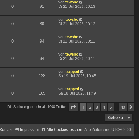
von
tewsbo
0
91
Di 21. Jul 2026, 10:13
von
tewsbo
0
80
Di 21. Jul 2026, 10:12
von
tewsbo
0
94
Di 21. Jul 2026, 10:11
von
tewsbo
0
84
Di 21. Jul 2026, 10:11
von
trapped
0
138
So 19. Jul 2026, 10:45
von
trapped
0
165
Sa 18. Jul 2026, 11:49
Seite
1
von
40
1
2
3
4
5
40
N
Die Suche ergab mehr als 1000 Treffer
…
Gehe zu
Kontakt
Impressum
Alle Cookies löschen
Alle Zeiten sind
UTC+02:00