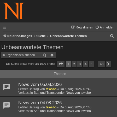
Registrieren
Anmelden
S
Neutrino-Images
Suche
Unbeantwortete Themen
u
Unbeantwortete Themen
c
Suche
Erweiterte Suche
h
Seite
1
von
40
1
2
3
4
5
40
Nä
Die Suche ergab mehr als 1000 Treffer
e
…
Themen
News vom 05.08.2026
Letzter Beitrag von
tewsbo
«
Do 6. Aug 2026, 07:42
Verfasst in
Sat- und Transponder-News von tewsbo
News vom 04.08.2026
Letzter Beitrag von
tewsbo
«
Do 6. Aug 2026, 07:40
Verfasst in
Sat- und Transponder-News von tewsbo