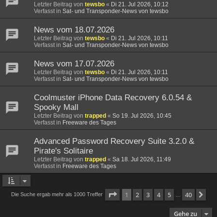
Letzter Beitrag von
tewsbo
«
Di 21. Jul 2026, 10:12
Verfasst in
Sat- und Transponder-News von tewsbo
News vom 18.07.2026
Letzter Beitrag von
tewsbo
«
Di 21. Jul 2026, 10:11
Verfasst in
Sat- und Transponder-News von tewsbo
News vom 17.07.2026
Letzter Beitrag von
tewsbo
«
Di 21. Jul 2026, 10:11
Verfasst in
Sat- und Transponder-News von tewsbo
Coolmuster iPhone Data Recovery 6.0.54 &
Spooky Mall
Letzter Beitrag von
trapped
«
So 19. Jul 2026, 10:45
Verfasst in
Freeware des Tages
Advanced Password Recovery Suite 3.2.0 &
Pirate's Solitaire
Letzter Beitrag von
trapped
«
Sa 18. Jul 2026, 11:49
Verfasst in
Freeware des Tages
Seite
1
von
40
1
2
3
4
5
40
Nä
Die Suche ergab mehr als 1000 Treffer
…
Gehe zu