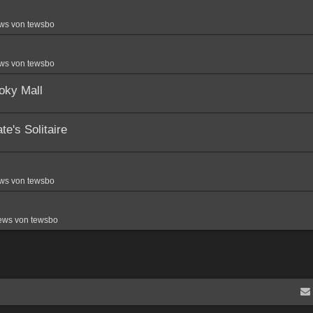
ws von tewsbo
ws von tewsbo
oky Mall
e's Solitaire
ws von tewsbo
ews von tewsbo