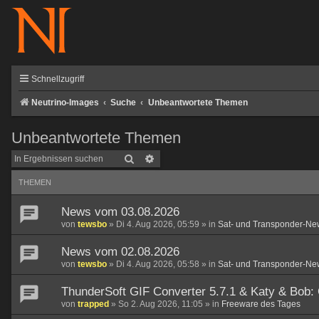
Schnellzugriff
Neutrino-Images
Suche
Unbeantwortete Themen
Unbeantwortete Themen
Suche
Erweiterte Suche
THEMEN
News vom 03.08.2026
von
tewsbo
»
Di 4. Aug 2026, 05:59
» in
Sat- und Transponder-Ne
News vom 02.08.2026
von
tewsbo
»
Di 4. Aug 2026, 05:58
» in
Sat- und Transponder-Ne
ThunderSoft GIF Converter 5.7.1 & Katy & Bob:
von
trapped
»
So 2. Aug 2026, 11:05
» in
Freeware des Tages