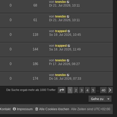
von
tewsbo
0
68
Di 21. Jul 2026, 10:11
von
tewsbo
0
61
Di 21. Jul 2026, 10:11
von
trapped
0
118
So 19. Jul 2026, 10:45
von
trapped
0
144
Sa 18. Jul 2026, 11:49
von
tewsbo
0
186
Fr 17. Jul 2026, 08:27
von
tewsbo
0
174
Do 16. Jul 2026, 07:33
Seite
1
von
40
1
2
3
4
5
40
N
Die Suche ergab mehr als 1000 Treffer
…
Gehe zu
Kontakt
Impressum
Alle Cookies löschen
Alle Zeiten sind
UTC+02:00