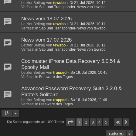
Letzter Beitrag von
tewsbo
«
Di 21. Jul 2026, 10:12
Verfasst in
Sat- und Transponder-News von tewsbo
News vom 18.07.2026
Letzter Beitrag von
tewsbo
«
Di 21. Jul 2026, 10:11
Verfasst in
Sat- und Transponder-News von tewsbo
News vom 17.07.2026
Letzter Beitrag von
tewsbo
«
Di 21. Jul 2026, 10:11
Verfasst in
Sat- und Transponder-News von tewsbo
Coolmuster iPhone Data Recovery 6.0.54 &
Spooky Mall
Letzter Beitrag von
trapped
«
So 19. Jul 2026, 10:45
Verfasst in
Freeware des Tages
Advanced Password Recovery Suite 3.2.0 &
Pirate's Solitaire
Letzter Beitrag von
trapped
«
Sa 18. Jul 2026, 11:49
Verfasst in
Freeware des Tages
Seite
1
von
40
1
2
3
4
5
40
Nä
Die Suche ergab mehr als 1000 Treffer
…
Gehe zu