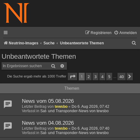
Registrieren
Anmelden
S
Neutrino-Images
Suche
Unbeantwortete Themen
u
Unbeantwortete Themen
c
Suche
Erweiterte Suche
h
Seite
1
von
40
1
2
3
4
5
40
Nä
Die Suche ergab mehr als 1000 Treffer
e
…
Themen
News vom 05.08.2026
Letzter Beitrag von
tewsbo
«
Do 6. Aug 2026, 07:42
Verfasst in
Sat- und Transponder-News von tewsbo
News vom 04.08.2026
Letzter Beitrag von
tewsbo
«
Do 6. Aug 2026, 07:40
Verfasst in
Sat- und Transponder-News von tewsbo