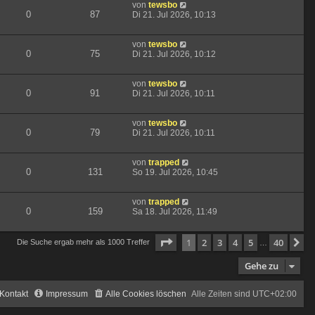
von
tewsbo
0
87
Di 21. Jul 2026, 10:13
von
tewsbo
0
75
Di 21. Jul 2026, 10:12
von
tewsbo
0
91
Di 21. Jul 2026, 10:11
von
tewsbo
0
79
Di 21. Jul 2026, 10:11
von
trapped
0
131
So 19. Jul 2026, 10:45
von
trapped
0
159
Sa 18. Jul 2026, 11:49
Seite
1
von
40
1
2
3
4
5
40
N
Die Suche ergab mehr als 1000 Treffer
…
Gehe zu
Kontakt
Impressum
Alle Cookies löschen
Alle Zeiten sind
UTC+02:00