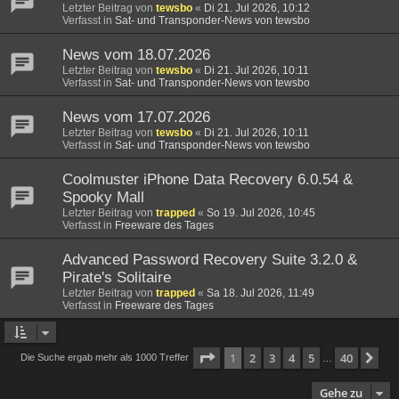
Letzter Beitrag von
tewsbo
«
Di 21. Jul 2026, 10:12
Verfasst in
Sat- und Transponder-News von tewsbo
News vom 18.07.2026
Letzter Beitrag von
tewsbo
«
Di 21. Jul 2026, 10:11
Verfasst in
Sat- und Transponder-News von tewsbo
News vom 17.07.2026
Letzter Beitrag von
tewsbo
«
Di 21. Jul 2026, 10:11
Verfasst in
Sat- und Transponder-News von tewsbo
Coolmuster iPhone Data Recovery 6.0.54 &
Spooky Mall
Letzter Beitrag von
trapped
«
So 19. Jul 2026, 10:45
Verfasst in
Freeware des Tages
Advanced Password Recovery Suite 3.2.0 &
Pirate's Solitaire
Letzter Beitrag von
trapped
«
Sa 18. Jul 2026, 11:49
Verfasst in
Freeware des Tages
Seite
1
von
40
1
2
3
4
5
40
Nä
Die Suche ergab mehr als 1000 Treffer
…
Gehe zu