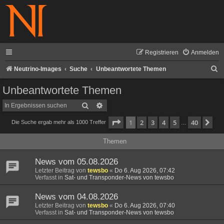
Registrieren
Anmelden
S
Neutrino-Images
Suche
Unbeantwortete Themen
u
Unbeantwortete Themen
c
Suche
Erweiterte Suche
h
Seite
1
von
40
1
2
3
4
5
40
Nä
Die Suche ergab mehr als 1000 Treffer
e
…
Themen
News vom 05.08.2026
Letzter Beitrag von
tewsbo
«
Do 6. Aug 2026, 07:42
Verfasst in
Sat- und Transponder-News von tewsbo
News vom 04.08.2026
Letzter Beitrag von
tewsbo
«
Do 6. Aug 2026, 07:40
Verfasst in
Sat- und Transponder-News von tewsbo