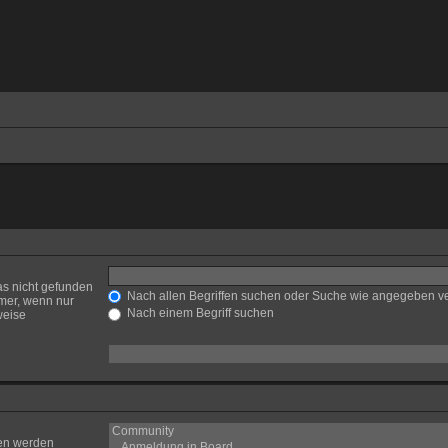
as nicht gefunden
Nach allen Begriffen suchen oder Suche wie angegeben 
mer, wenn nur
Nach einem Begriff suchen
weise
ren werden