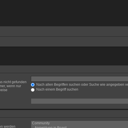
as nicht gefunden
Nach allen Begriffen suchen oder Suche wie angegeben 
mer, wenn nur
Nach einem Begriff suchen
weise
ren werden