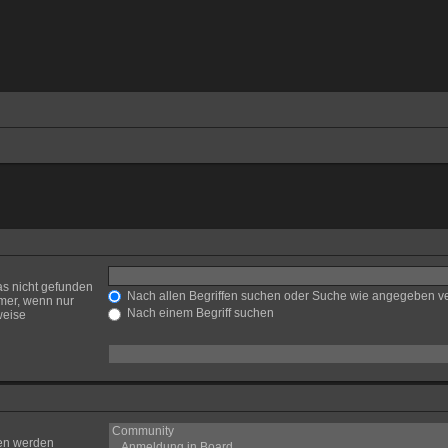
as nicht gefunden
Nach allen Begriffen suchen oder Suche wie angegeben 
mer, wenn nur
Nach einem Begriff suchen
weise
ren werden