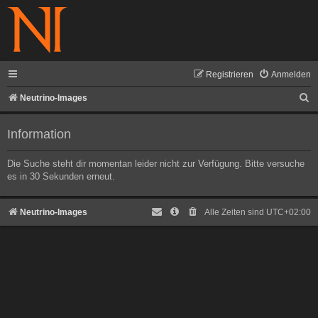
Registrieren
Anmelden
S
Neutrino-Images
u
Information
c
h
Die Suche steht dir momentan leider nicht zur Verfügung. Bitte versuche
e
es in 30 Sekunden erneut.
Neutrino-Images
Alle Zeiten sind
UTC+02:00