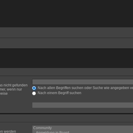
as nicht gefunden
Nach allen Begriffen suchen oder Suche wie angegeben 
mer, wenn nur
Nach einem Begriff suchen
weise
ren werden