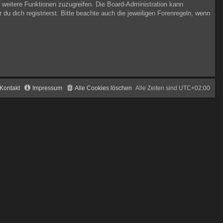
f weitere Funktionen zuzugreifen. Die Board-Administration kann
 dich registrierst. Bitte beachte auch die jeweiligen Forenregeln, wenn
Kontakt
Impressum
Alle Cookies löschen
Alle Zeiten sind
UTC+02:00