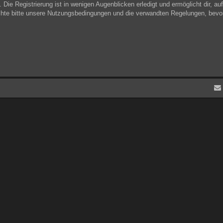
Die Registrierung ist in wenigen Augenblicken erledigt und ermöglicht dir, au
hte bitte unsere Nutzungsbedingungen und die verwandten Regelungen, bevor du