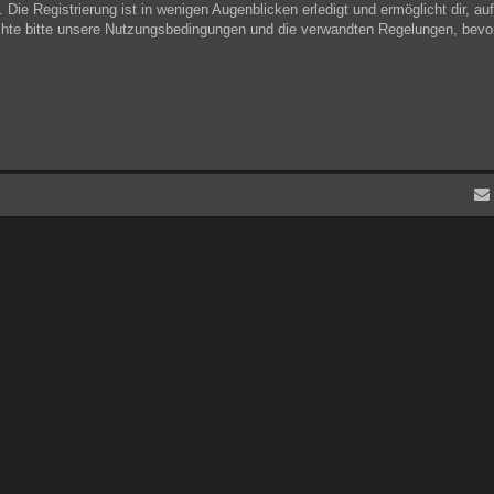
Die Registrierung ist in wenigen Augenblicken erledigt und ermöglicht dir, au
hte bitte unsere Nutzungsbedingungen und die verwandten Regelungen, bevor du