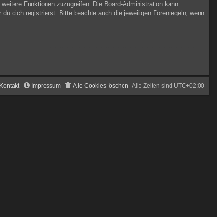
f weitere Funktionen zuzugreifen. Die Board-Administration kann
 dich registrierst. Bitte beachte auch die jeweiligen Forenregeln, wenn
Kontakt
Impressum
Alle Cookies löschen
Alle Zeiten sind
UTC+02:00