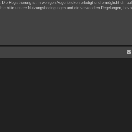
Die Registrierung ist in wenigen Augenblicken erledigt und ermöglicht dir, au
hte bitte unsere Nutzungsbedingungen und die verwandten Regelungen, bevor du