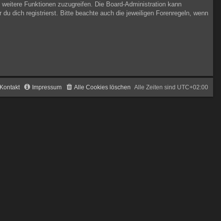
f weitere Funktionen zuzugreifen. Die Board-Administration kann
 dich registrierst. Bitte beachte auch die jeweiligen Forenregeln, wenn
Kontakt
Impressum
Alle Cookies löschen
Alle Zeiten sind
UTC+02:00