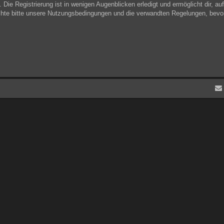
Die Registrierung ist in wenigen Augenblicken erledigt und ermöglicht dir, au
hte bitte unsere Nutzungsbedingungen und die verwandten Regelungen, bevor du