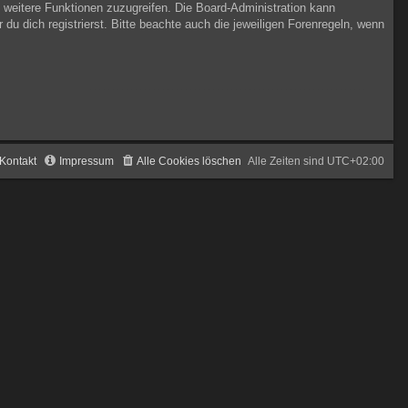
f weitere Funktionen zuzugreifen. Die Board-Administration kann
 dich registrierst. Bitte beachte auch die jeweiligen Forenregeln, wenn
Kontakt
Impressum
Alle Cookies löschen
Alle Zeiten sind
UTC+02:00