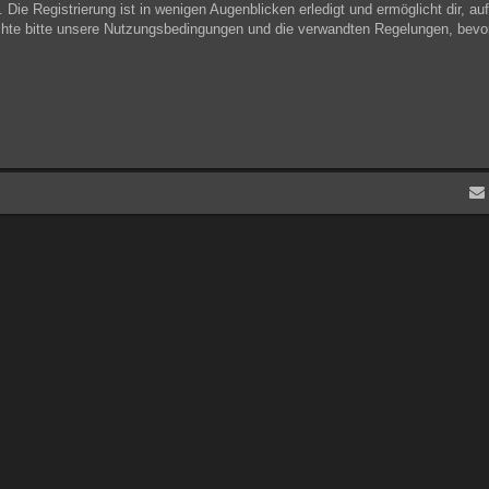
Die Registrierung ist in wenigen Augenblicken erledigt und ermöglicht dir, au
hte bitte unsere Nutzungsbedingungen und die verwandten Regelungen, bevor du