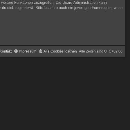
f weitere Funktionen zuzugreifen. Die Board-Administration kann
 dich registrierst. Bitte beachte auch die jeweiligen Forenregeln, wenn
Kontakt
Impressum
Alle Cookies löschen
Alle Zeiten sind
UTC+02:00