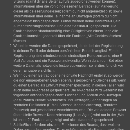
Sitzung (damit dir alle Seitenaufrufe zugeordnet werden können),
Informationen über die von dir gelesenen Beiträge (zur Markierung
dieser als gelesen/ungelesen; sofern du nicht angemeldet bist) sowie
Informationen über deine Teilnahme an Umfragen (sofern du nicht
angemeldet bist) gespeichert. Ferner werden deine Benutzer-ID, ein
Authentifizierungsschlüssel und eine Session-ID gespeichert. Die
Cookies haben standardmäßig eine Gültigkeit von einem Jahr. Alle
Cookies kannst du jederzeit über die Funktion „Alle Cookies löschen“
löschen.
Weiterhin werden die Daten gespeichert, die du bei der Registrierung,
in deinem Profil oder deinem persönlichem Bereich angibst. Für die
Registrierung sind mindestens ein eindeutiger Benutzername, eine E-
Mail-Adresse und ein Passwort notwendig. Wenn durch den Betreiber
weitere Daten als notwendig festgelegt wurden, so ist dies für dich vor
deren Eingabe ersichtlich.
Wenn du einen Beitrag oder eine private Nachricht erstellst, so werden
die dort eingegebenen Daten ebenfalls gespeichert. Gleiches gilt, wenn
du einen Beitrag als Entwurf zwischenspeicherst. In diesen Fällen wird
auch deine IP-Adresse gespeichert. Die IP-Adresse wird weiterhin bei
folgenden Aktionen gespeichert: Löschen und Ändern von Beiträgen
(dazu zählen Private Nachrichten und Umfragen), Änderungen an
zentralen Profildaten (E-Mail-Adresse, Kontoaktivierung, Benutzer-
Passwort) und gescheiterte Anmeldeversuche. Die von deinem Browser
übermittelte Browser-Kennzeichnung (User Agent) wird nur in der „Wer
ist online?“-Funktion angezeigt und nicht dauerhaft gespeichert.
Schließlich erfordern einzelne Funktionen des Boards, dass weitere
Daten gespeichert werden. Dazu gehören dein Abstimmungsverhalten