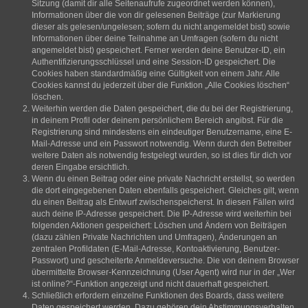
Sitzung (damit dir alle Seitenaufrufe zugeordnet werden können),
Informationen über die von dir gelesenen Beiträge (zur Markierung
dieser als gelesen/ungelesen; sofern du nicht angemeldet bist) sowie
Informationen über deine Teilnahme an Umfragen (sofern du nicht
angemeldet bist) gespeichert. Ferner werden deine Benutzer-ID, ein
Authentifizierungsschlüssel und eine Session-ID gespeichert. Die
Cookies haben standardmäßig eine Gültigkeit von einem Jahr. Alle
Cookies kannst du jederzeit über die Funktion „Alle Cookies löschen“
löschen.
Weiterhin werden die Daten gespeichert, die du bei der Registrierung,
in deinem Profil oder deinem persönlichem Bereich angibst. Für die
Registrierung sind mindestens ein eindeutiger Benutzername, eine E-
Mail-Adresse und ein Passwort notwendig. Wenn durch den Betreiber
weitere Daten als notwendig festgelegt wurden, so ist dies für dich vor
deren Eingabe ersichtlich.
Wenn du einen Beitrag oder eine private Nachricht erstellst, so werden
die dort eingegebenen Daten ebenfalls gespeichert. Gleiches gilt, wenn
du einen Beitrag als Entwurf zwischenspeicherst. In diesen Fällen wird
auch deine IP-Adresse gespeichert. Die IP-Adresse wird weiterhin bei
folgenden Aktionen gespeichert: Löschen und Ändern von Beiträgen
(dazu zählen Private Nachrichten und Umfragen), Änderungen an
zentralen Profildaten (E-Mail-Adresse, Kontoaktivierung, Benutzer-
Passwort) und gescheiterte Anmeldeversuche. Die von deinem Browser
übermittelte Browser-Kennzeichnung (User Agent) wird nur in der „Wer
ist online?“-Funktion angezeigt und nicht dauerhaft gespeichert.
Schließlich erfordern einzelne Funktionen des Boards, dass weitere
Daten gespeichert werden. Dazu gehören dein Abstimmungsverhalten