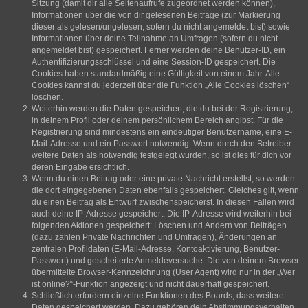
Sitzung (damit dir alle Seitenaufrufe zugeordnet werden können),
Informationen über die von dir gelesenen Beiträge (zur Markierung
dieser als gelesen/ungelesen; sofern du nicht angemeldet bist) sowie
Informationen über deine Teilnahme an Umfragen (sofern du nicht
angemeldet bist) gespeichert. Ferner werden deine Benutzer-ID, ein
Authentifizierungsschlüssel und eine Session-ID gespeichert. Die
Cookies haben standardmäßig eine Gültigkeit von einem Jahr. Alle
Cookies kannst du jederzeit über die Funktion „Alle Cookies löschen“
löschen.
Weiterhin werden die Daten gespeichert, die du bei der Registrierung,
in deinem Profil oder deinem persönlichem Bereich angibst. Für die
Registrierung sind mindestens ein eindeutiger Benutzername, eine E-
Mail-Adresse und ein Passwort notwendig. Wenn durch den Betreiber
weitere Daten als notwendig festgelegt wurden, so ist dies für dich vor
deren Eingabe ersichtlich.
Wenn du einen Beitrag oder eine private Nachricht erstellst, so werden
die dort eingegebenen Daten ebenfalls gespeichert. Gleiches gilt, wenn
du einen Beitrag als Entwurf zwischenspeicherst. In diesen Fällen wird
auch deine IP-Adresse gespeichert. Die IP-Adresse wird weiterhin bei
folgenden Aktionen gespeichert: Löschen und Ändern von Beiträgen
(dazu zählen Private Nachrichten und Umfragen), Änderungen an
zentralen Profildaten (E-Mail-Adresse, Kontoaktivierung, Benutzer-
Passwort) und gescheiterte Anmeldeversuche. Die von deinem Browser
übermittelte Browser-Kennzeichnung (User Agent) wird nur in der „Wer
ist online?“-Funktion angezeigt und nicht dauerhaft gespeichert.
Schließlich erfordern einzelne Funktionen des Boards, dass weitere
Daten gespeichert werden. Dazu gehören dein Abstimmungsverhalten