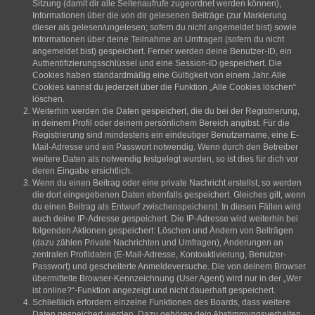
Sitzung (damit dir alle Seitenaufrufe zugeordnet werden können),
Informationen über die von dir gelesenen Beiträge (zur Markierung
dieser als gelesen/ungelesen; sofern du nicht angemeldet bist) sowie
Informationen über deine Teilnahme an Umfragen (sofern du nicht
angemeldet bist) gespeichert. Ferner werden deine Benutzer-ID, ein
Authentifizierungsschlüssel und eine Session-ID gespeichert. Die
Cookies haben standardmäßig eine Gültigkeit von einem Jahr. Alle
Cookies kannst du jederzeit über die Funktion „Alle Cookies löschen“
löschen.
Weiterhin werden die Daten gespeichert, die du bei der Registrierung,
in deinem Profil oder deinem persönlichem Bereich angibst. Für die
Registrierung sind mindestens ein eindeutiger Benutzername, eine E-
Mail-Adresse und ein Passwort notwendig. Wenn durch den Betreiber
weitere Daten als notwendig festgelegt wurden, so ist dies für dich vor
deren Eingabe ersichtlich.
Wenn du einen Beitrag oder eine private Nachricht erstellst, so werden
die dort eingegebenen Daten ebenfalls gespeichert. Gleiches gilt, wenn
du einen Beitrag als Entwurf zwischenspeicherst. In diesen Fällen wird
auch deine IP-Adresse gespeichert. Die IP-Adresse wird weiterhin bei
folgenden Aktionen gespeichert: Löschen und Ändern von Beiträgen
(dazu zählen Private Nachrichten und Umfragen), Änderungen an
zentralen Profildaten (E-Mail-Adresse, Kontoaktivierung, Benutzer-
Passwort) und gescheiterte Anmeldeversuche. Die von deinem Browser
übermittelte Browser-Kennzeichnung (User Agent) wird nur in der „Wer
ist online?“-Funktion angezeigt und nicht dauerhaft gespeichert.
Schließlich erfordern einzelne Funktionen des Boards, dass weitere
Daten gespeichert werden. Dazu gehören dein Abstimmungsverhalten