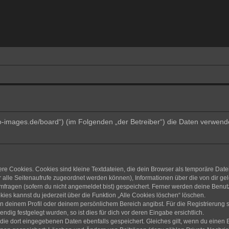
trino-images.de/board“) (im Folgenden „der Betreiber“) die Daten verw
e Cookies. Cookies sind kleine Textdateien, die dein Browser als temporäre Date
dir alle Seitenaufrufe zugeordnet werden können), Informationen über die von dir g
fragen (sofern du nicht angemeldet bist) gespeichert. Ferner werden deine Benutze
ies kannst du jederzeit über die Funktion „Alle Cookies löschen“ löschen.
 in deinem Profil oder deinem persönlichem Bereich angibst. Für die Registrierun
ig festgelegt wurden, so ist dies für dich vor deren Eingabe ersichtlich.
 die dort eingegebenen Daten ebenfalls gespeichert. Gleiches gilt, wenn du einen B