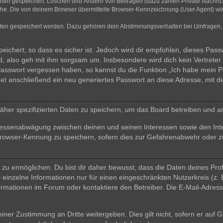
ionen gespeichert: Löschen und Ändern von Beiträgen (dazu zählen Private Nachri
e. Die von deinem Browser übermittelte Browser-Kennzeichnung (User Agent) wird n
aten gespeichert werden. Dazu gehören dein Abstimmungsverhalten bei Umfragen, d
ichert, so dass es sicher ist. Jedoch wird dir empfohlen, dieses Pass
, also geh mit ihm sorgsam um. Insbesondere wird dich kein Vertreter 
 Passwort vergessen haben, so kannst du die Funktion „Ich habe mein 
 anschließend ein neu generiertes Passwort an diese Adresse, mit d
äher spezifizierten Daten zu speichern, um das Board betreiben und a
teressenabwägung zwischen deinen und seinen Interessen sowie den Int
rowser-Kennung zu speichern, sofern dies zur Gefahrenabwehr oder zur
 ermöglichen. Du bist dir daher bewusst, dass die Daten deines Profils 
einzelne Informationen nur für einen eingeschränkten Nutzerkreis (z. B
ationen im Forum oder kontaktiere den Betreiber. Die E-Mail-Adresse 
iner Zustimmung an Dritte weitergeben. Dies gilt nicht, sofern er auf