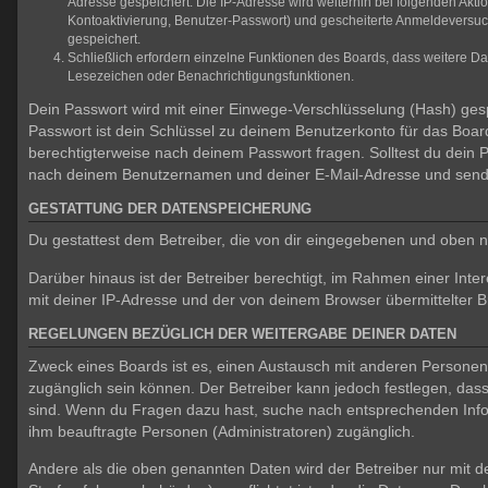
Adresse gespeichert. Die IP-Adresse wird weiterhin bei folgenden Akt
Kontoaktivierung, Benutzer-Passwort) und gescheiterte Anmeldeversuch
gespeichert.
Schließlich erfordern einzelne Funktionen des Boards, dass weitere D
Lesezeichen oder Benachrichtigungsfunktionen.
Dein Passwort wird mit einer Einwege-Verschlüsselung (Hash) gespe
Passwort ist dein Schlüssel zu deinem Benutzerkonto für das Board
berechtigterweise nach deinem Passwort fragen. Solltest du dein
nach deinem Benutzernamen und deiner E-Mail-Adresse und sendet
GESTATTUNG DER DATENSPEICHERUNG
Du gestattest dem Betreiber, die von dir eingegebenen und oben n
Darüber hinaus ist der Betreiber berechtigt, im Rahmen einer In
mit deiner IP-Adresse und der von deinem Browser übermittelter B
REGELUNGEN BEZÜGLICH DER WEITERGABE DEINER DATEN
Zweck eines Boards ist es, einen Austausch mit anderen Personen zu
zugänglich sein können. Der Betreiber kann jedoch festlegen, dass 
sind. Wenn du Fragen dazu hast, suche nach entsprechenden Inform
ihm beauftragte Personen (Administratoren) zugänglich.
Andere als die oben genannten Daten wird der Betreiber nur mit de