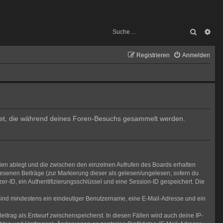
Suche
Erw
Registrieren
Anmelden
endet, die während deines Foren-Besuchs gesammelt werden.
ien ablegt und die zwischen den einzelnen Aufrufen des Boards erhalten
elesenen Beiträge (zur Markierung dieser als gelesen/ungelesen; sofern du
r-ID, ein Authentifizierungsschlüssel und eine Session-ID gespeichert. Die
g sind mindestens ein eindeutiger Benutzername, eine E-Mail-Adresse und ein
eitrag als Entwurf zwischenspeicherst. In diesen Fällen wird auch deine IP-