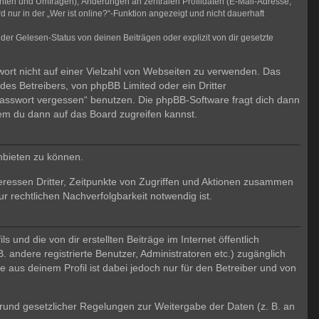
chten und Umfragen), Änderungen an zentralen Profildaten (E-Mail-Adresse,
ur in der „Wer ist online?“-Funktion angezeigt und nicht dauerhaft
er Gelesen-Status von deinen Beiträgen oder explizit von dir gesetzte
wort nicht auf einer Vielzahl von Webseiten zu verwenden. Das
des Betreibers, von phpBB Limited oder ein Dritter
Passwort vergessen“ benutzen. Die phpBB-Software fragt dich dann
em du dann auf das Board zugreifen kannst.
nbieten zu können.
eressen Dritter, Zeitpunkte von Zugriffen und Aktionen zusammen
 rechtlichen Nachverfolgbarkeit notwendig ist.
und die von dir erstellten Beiträge im Internet öffentlich
. andere registrierte Benutzer, Administratoren etc.) zugänglich
aus deinem Profil ist dabei jedoch nur für den Betreiber und von
 Grund gesetzlicher Regelungen zur Weitergabe der Daten (z. B. an