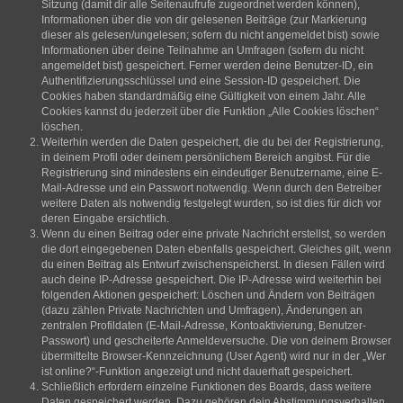
Sitzung (damit dir alle Seitenaufrufe zugeordnet werden können),
Informationen über die von dir gelesenen Beiträge (zur Markierung
dieser als gelesen/ungelesen; sofern du nicht angemeldet bist) sowie
Informationen über deine Teilnahme an Umfragen (sofern du nicht
angemeldet bist) gespeichert. Ferner werden deine Benutzer-ID, ein
Authentifizierungsschlüssel und eine Session-ID gespeichert. Die
Cookies haben standardmäßig eine Gültigkeit von einem Jahr. Alle
Cookies kannst du jederzeit über die Funktion „Alle Cookies löschen“
löschen.
Weiterhin werden die Daten gespeichert, die du bei der Registrierung,
in deinem Profil oder deinem persönlichem Bereich angibst. Für die
Registrierung sind mindestens ein eindeutiger Benutzername, eine E-
Mail-Adresse und ein Passwort notwendig. Wenn durch den Betreiber
weitere Daten als notwendig festgelegt wurden, so ist dies für dich vor
deren Eingabe ersichtlich.
Wenn du einen Beitrag oder eine private Nachricht erstellst, so werden
die dort eingegebenen Daten ebenfalls gespeichert. Gleiches gilt, wenn
du einen Beitrag als Entwurf zwischenspeicherst. In diesen Fällen wird
auch deine IP-Adresse gespeichert. Die IP-Adresse wird weiterhin bei
folgenden Aktionen gespeichert: Löschen und Ändern von Beiträgen
(dazu zählen Private Nachrichten und Umfragen), Änderungen an
zentralen Profildaten (E-Mail-Adresse, Kontoaktivierung, Benutzer-
Passwort) und gescheiterte Anmeldeversuche. Die von deinem Browser
übermittelte Browser-Kennzeichnung (User Agent) wird nur in der „Wer
ist online?“-Funktion angezeigt und nicht dauerhaft gespeichert.
Schließlich erfordern einzelne Funktionen des Boards, dass weitere
Daten gespeichert werden. Dazu gehören dein Abstimmungsverhalten