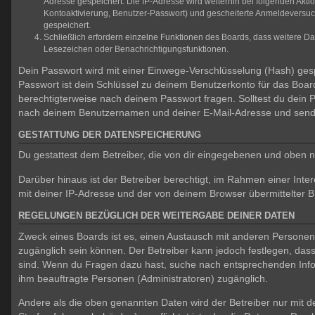
Adresse gespeichert. Die IP-Adresse wird weiterhin bei folgenden Akt
Kontoaktivierung, Benutzer-Passwort) und gescheiterte Anmeldeversuch
gespeichert.
Schließlich erfordern einzelne Funktionen des Boards, dass weitere D
Lesezeichen oder Benachrichtigungsfunktionen.
Dein Passwort wird mit einer Einwege-Verschlüsselung (Hash) gespe
Passwort ist dein Schlüssel zu deinem Benutzerkonto für das Board
berechtigterweise nach deinem Passwort fragen. Solltest du dein
nach deinem Benutzernamen und deiner E-Mail-Adresse und sendet
GESTATTUNG DER DATENSPEICHERUNG
Du gestattest dem Betreiber, die von dir eingegebenen und oben n
Darüber hinaus ist der Betreiber berechtigt, im Rahmen einer In
mit deiner IP-Adresse und der von deinem Browser übermittelter B
REGELUNGEN BEZÜGLICH DER WEITERGABE DEINER DATEN
Zweck eines Boards ist es, einen Austausch mit anderen Personen zu
zugänglich sein können. Der Betreiber kann jedoch festlegen, dass 
sind. Wenn du Fragen dazu hast, suche nach entsprechenden Inform
ihm beauftragte Personen (Administratoren) zugänglich.
Andere als die oben genannten Daten wird der Betreiber nur mit de