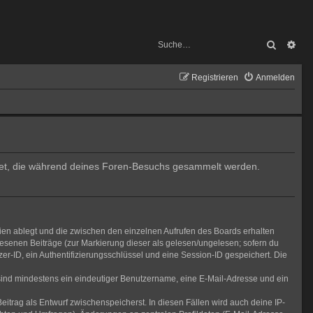
Suche
Erw
Registrieren
Anmelden
endet, die während deines Foren-Besuchs gesammelt werden.
ien ablegt und die zwischen den einzelnen Aufrufen des Boards erhalten
elesenen Beiträge (zur Markierung dieser als gelesen/ungelesen; sofern du
r-ID, ein Authentifizierungsschlüssel und eine Session-ID gespeichert. Die
g sind mindestens ein eindeutiger Benutzername, eine E-Mail-Adresse und ein
eitrag als Entwurf zwischenspeicherst. In diesen Fällen wird auch deine IP-