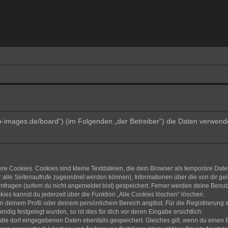
trino-images.de/board“) (im Folgenden „der Betreiber“) die Daten verw
e Cookies. Cookies sind kleine Textdateien, die dein Browser als temporäre Date
dir alle Seitenaufrufe zugeordnet werden können), Informationen über die von dir g
fragen (sofern du nicht angemeldet bist) gespeichert. Ferner werden deine Benutze
ies kannst du jederzeit über die Funktion „Alle Cookies löschen“ löschen.
 in deinem Profil oder deinem persönlichem Bereich angibst. Für die Registrierun
ig festgelegt wurden, so ist dies für dich vor deren Eingabe ersichtlich.
 die dort eingegebenen Daten ebenfalls gespeichert. Gleiches gilt, wenn du einen B