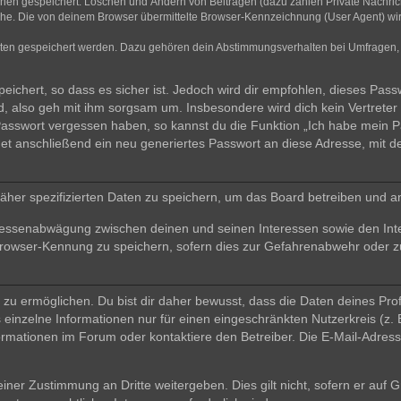
ionen gespeichert: Löschen und Ändern von Beiträgen (dazu zählen Private Nachri
e. Die von deinem Browser übermittelte Browser-Kennzeichnung (User Agent) wird n
aten gespeichert werden. Dazu gehören dein Abstimmungsverhalten bei Umfragen, d
ichert, so dass es sicher ist. Jedoch wird dir empfohlen, dieses Pass
, also geh mit ihm sorgsam um. Insbesondere wird dich kein Vertreter 
 Passwort vergessen haben, so kannst du die Funktion „Ich habe mein 
 anschließend ein neu generiertes Passwort an diese Adresse, mit d
äher spezifizierten Daten zu speichern, um das Board betreiben und a
teressenabwägung zwischen deinen und seinen Interessen sowie den Int
rowser-Kennung zu speichern, sofern dies zur Gefahrenabwehr oder zur
 ermöglichen. Du bist dir daher bewusst, dass die Daten deines Profils 
einzelne Informationen nur für einen eingeschränkten Nutzerkreis (z. B
ationen im Forum oder kontaktiere den Betreiber. Die E-Mail-Adresse 
iner Zustimmung an Dritte weitergeben. Dies gilt nicht, sofern er auf