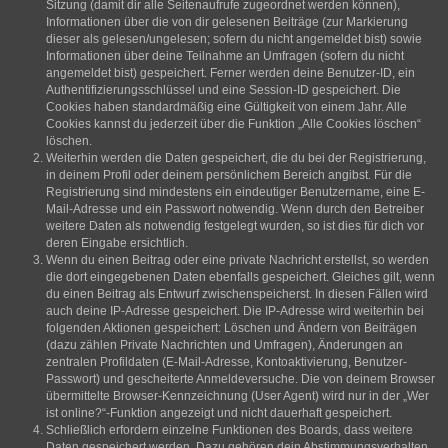
Sitzung (damit dir alle Seitenaufrufe zugeordnet werden können),
Informationen über die von dir gelesenen Beiträge (zur Markierung
dieser als gelesen/ungelesen; sofern du nicht angemeldet bist) sowie
Informationen über deine Teilnahme an Umfragen (sofern du nicht
angemeldet bist) gespeichert. Ferner werden deine Benutzer-ID, ein
Authentifizierungsschlüssel und eine Session-ID gespeichert. Die
Cookies haben standardmäßig eine Gültigkeit von einem Jahr. Alle
Cookies kannst du jederzeit über die Funktion „Alle Cookies löschen“
löschen.
Weiterhin werden die Daten gespeichert, die du bei der Registrierung,
in deinem Profil oder deinem persönlichem Bereich angibst. Für die
Registrierung sind mindestens ein eindeutiger Benutzername, eine E-
Mail-Adresse und ein Passwort notwendig. Wenn durch den Betreiber
weitere Daten als notwendig festgelegt wurden, so ist dies für dich vor
deren Eingabe ersichtlich.
Wenn du einen Beitrag oder eine private Nachricht erstellst, so werden
die dort eingegebenen Daten ebenfalls gespeichert. Gleiches gilt, wenn
du einen Beitrag als Entwurf zwischenspeicherst. In diesen Fällen wird
auch deine IP-Adresse gespeichert. Die IP-Adresse wird weiterhin bei
folgenden Aktionen gespeichert: Löschen und Ändern von Beiträgen
(dazu zählen Private Nachrichten und Umfragen), Änderungen an
zentralen Profildaten (E-Mail-Adresse, Kontoaktivierung, Benutzer-
Passwort) und gescheiterte Anmeldeversuche. Die von deinem Browser
übermittelte Browser-Kennzeichnung (User Agent) wird nur in der „Wer
ist online?“-Funktion angezeigt und nicht dauerhaft gespeichert.
Schließlich erfordern einzelne Funktionen des Boards, dass weitere
Daten gespeichert werden. Dazu gehören dein Abstimmungsverhalten