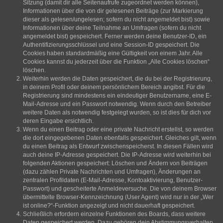
Sitzung (damit dir alle Seitenaufrufe zugeordnet werden können),
Informationen über die von dir gelesenen Beiträge (zur Markierung
dieser als gelesen/ungelesen; sofern du nicht angemeldet bist) sowie
Informationen über deine Teilnahme an Umfragen (sofern du nicht
angemeldet bist) gespeichert. Ferner werden deine Benutzer-ID, ein
Authentifizierungsschlüssel und eine Session-ID gespeichert. Die
Cookies haben standardmäßig eine Gültigkeit von einem Jahr. Alle
Cookies kannst du jederzeit über die Funktion „Alle Cookies löschen“
löschen.
Weiterhin werden die Daten gespeichert, die du bei der Registrierung,
in deinem Profil oder deinem persönlichem Bereich angibst. Für die
Registrierung sind mindestens ein eindeutiger Benutzername, eine E-
Mail-Adresse und ein Passwort notwendig. Wenn durch den Betreiber
weitere Daten als notwendig festgelegt wurden, so ist dies für dich vor
deren Eingabe ersichtlich.
Wenn du einen Beitrag oder eine private Nachricht erstellst, so werden
die dort eingegebenen Daten ebenfalls gespeichert. Gleiches gilt, wenn
du einen Beitrag als Entwurf zwischenspeicherst. In diesen Fällen wird
auch deine IP-Adresse gespeichert. Die IP-Adresse wird weiterhin bei
folgenden Aktionen gespeichert: Löschen und Ändern von Beiträgen
(dazu zählen Private Nachrichten und Umfragen), Änderungen an
zentralen Profildaten (E-Mail-Adresse, Kontoaktivierung, Benutzer-
Passwort) und gescheiterte Anmeldeversuche. Die von deinem Browser
übermittelte Browser-Kennzeichnung (User Agent) wird nur in der „Wer
ist online?“-Funktion angezeigt und nicht dauerhaft gespeichert.
Schließlich erfordern einzelne Funktionen des Boards, dass weitere
Daten gespeichert werden. Dazu gehören dein Abstimmungsverhalten