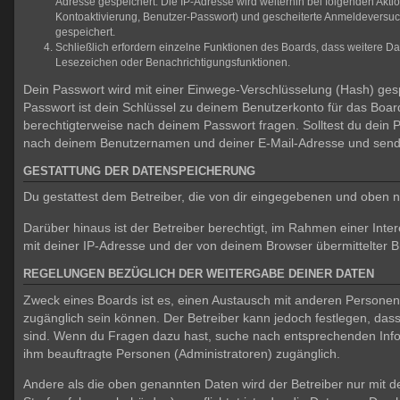
Adresse gespeichert. Die IP-Adresse wird weiterhin bei folgenden Akt
Kontoaktivierung, Benutzer-Passwort) und gescheiterte Anmeldeversuch
gespeichert.
Schließlich erfordern einzelne Funktionen des Boards, dass weitere D
Lesezeichen oder Benachrichtigungsfunktionen.
Dein Passwort wird mit einer Einwege-Verschlüsselung (Hash) gespe
Passwort ist dein Schlüssel zu deinem Benutzerkonto für das Board
berechtigterweise nach deinem Passwort fragen. Solltest du dein
nach deinem Benutzernamen und deiner E-Mail-Adresse und sendet
GESTATTUNG DER DATENSPEICHERUNG
Du gestattest dem Betreiber, die von dir eingegebenen und oben n
Darüber hinaus ist der Betreiber berechtigt, im Rahmen einer In
mit deiner IP-Adresse und der von deinem Browser übermittelter B
REGELUNGEN BEZÜGLICH DER WEITERGABE DEINER DATEN
Zweck eines Boards ist es, einen Austausch mit anderen Personen zu
zugänglich sein können. Der Betreiber kann jedoch festlegen, dass 
sind. Wenn du Fragen dazu hast, suche nach entsprechenden Inform
ihm beauftragte Personen (Administratoren) zugänglich.
Andere als die oben genannten Daten wird der Betreiber nur mit de