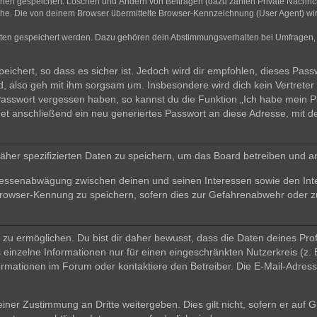
ionen gespeichert: Löschen und Ändern von Beiträgen (dazu zählen Private Nachri
e. Die von deinem Browser übermittelte Browser-Kennzeichnung (User Agent) wird n
aten gespeichert werden. Dazu gehören dein Abstimmungsverhalten bei Umfragen, d
ichert, so dass es sicher ist. Jedoch wird dir empfohlen, dieses Pass
, also geh mit ihm sorgsam um. Insbesondere wird dich kein Vertreter 
 Passwort vergessen haben, so kannst du die Funktion „Ich habe mein 
 anschließend ein neu generiertes Passwort an diese Adresse, mit d
äher spezifizierten Daten zu speichern, um das Board betreiben und a
teressenabwägung zwischen deinen und seinen Interessen sowie den Int
rowser-Kennung zu speichern, sofern dies zur Gefahrenabwehr oder zur
 ermöglichen. Du bist dir daher bewusst, dass die Daten deines Profils 
einzelne Informationen nur für einen eingeschränkten Nutzerkreis (z. B
ationen im Forum oder kontaktiere den Betreiber. Die E-Mail-Adresse 
iner Zustimmung an Dritte weitergeben. Dies gilt nicht, sofern er auf