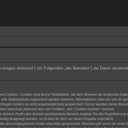
trino-images.de/board“) (im Folgenden „der Betreiber“) die Daten verw
e Cookies. Cookies sind kleine Textdateien, die dein Browser als temporäre Date
dir alle Seitenaufrufe zugeordnet werden können), Informationen über die von dir g
fragen (sofern du nicht angemeldet bist) gespeichert. Ferner werden deine Benutze
ies kannst du jederzeit über die Funktion „Alle Cookies löschen“ löschen.
 in deinem Profil oder deinem persönlichem Bereich angibst. Für die Registrierun
ig festgelegt wurden, so ist dies für dich vor deren Eingabe ersichtlich.
 die dort eingegebenen Daten ebenfalls gespeichert. Gleiches gilt, wenn du einen B