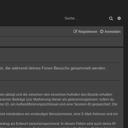
Suche
Erw
Registrieren
Anmelden
endet, die während deines Foren-Besuchs gesammelt werden.
ien ablegt und die zwischen den einzelnen Aufrufen des Boards erhalten
elesenen Beiträge (zur Markierung dieser als gelesen/ungelesen; sofern du
r-ID, ein Authentifizierungsschlüssel und eine Session-ID gespeichert. Die
g sind mindestens ein eindeutiger Benutzername, eine E-Mail-Adresse und ein
eitrag als Entwurf zwischenspeicherst. In diesen Fällen wird auch deine IP-