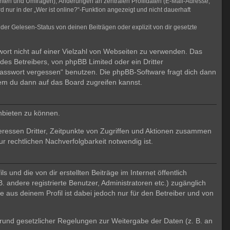
chten und Umfragen), Änderungen an zentralen Profildaten (E-Mail-Adresse,
ur in der „Wer ist online?“-Funktion angezeigt und nicht dauerhaft
er Gelesen-Status von deinen Beiträgen oder explizit von dir gesetzte
wort nicht auf einer Vielzahl von Webseiten zu verwenden. Das
des Betreibers, von phpBB Limited oder ein Dritter
Passwort vergessen“ benutzen. Die phpBB-Software fragt dich dann
em du dann auf das Board zugreifen kannst.
nbieten zu können.
eressen Dritter, Zeitpunkte von Zugriffen und Aktionen zusammen
 rechtlichen Nachverfolgbarkeit notwendig ist.
und die von dir erstellten Beiträge im Internet öffentlich
. andere registrierte Benutzer, Administratoren etc.) zugänglich
aus deinem Profil ist dabei jedoch nur für den Betreiber und von
 Grund gesetzlicher Regelungen zur Weitergabe der Daten (z. B. an